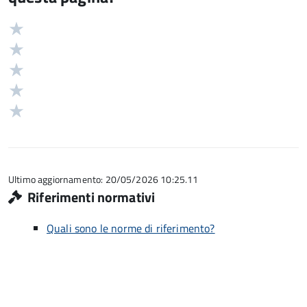
Valuta
Valutazione
5
Valuta
stelle
4
Valuta
su
stelle
3
Valuta
5
su
stelle
2
Valuta
5
su
stelle
1
5
su
stelle
5
su
5
Ultimo aggiornamento: 20/05/2026 10:25.11
Riferimenti normativi
Quali sono le norme di riferimento?