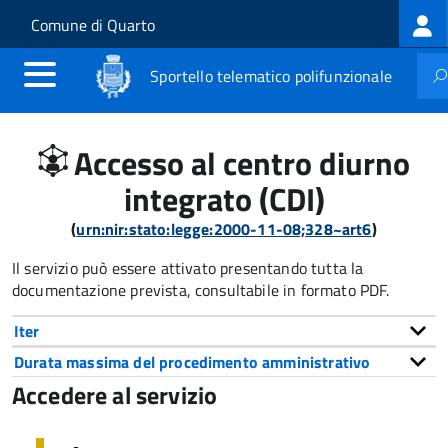
Log
Salta al contenuto principale
Skip to site navigation
Comune di Quarto
me
Sportello telematico polifunzionale
Accesso al centro diurno
integrato (CDI)
(
urn:nir:stato:legge:2000-11-08;328~art6
)
Il servizio può essere attivato presentando tutta la
documentazione prevista, consultabile in formato PDF.
Iter
Durata massima del procedimento amministrativo
Accedere al servizio