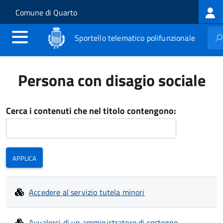
Log
Salta al contenuto principale
Skip to site navigation
Comune di Quarto
me
Sportello telematico polifunzionale
Persona con disagio sociale
Cerca i contenuti che nel titolo contengono:
Accedere al servizio tutela minori
Avvalersi di un amministratore di sostegno