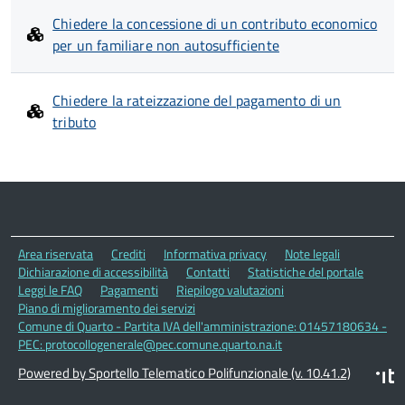
Chiedere la concessione di un contributo economico
per un familiare non autosufficiente
Chiedere la rateizzazione del pagamento di un
tributo
Area riservata
Crediti
Informativa privacy
Note legali
Dichiarazione di accessibilità
Contatti
Statistiche del portale
Leggi le FAQ
Pagamenti
Riepilogo valutazioni
Piano di miglioramento dei servizi
Comune di Quarto - Partita IVA dell'amministrazione: 01457180634 -
PEC: protocollogenerale@pec.comune.quarto.na.it
Powered by Sportello Telematico Polifunzionale (v. 10.41.2)