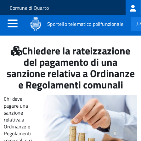
Log
Salta al contenuto principale
Skip to site navigation
Comune di Quarto
me
Sportello telematico polifunzionale
Chiedere la rateizzazione
del pagamento di una
sanzione relativa a Ordinanze
e Regolamenti comunali
Chi deve
pagare una
sanzione
relativa a
Ordinanze e
Regolamenti
comunali e si