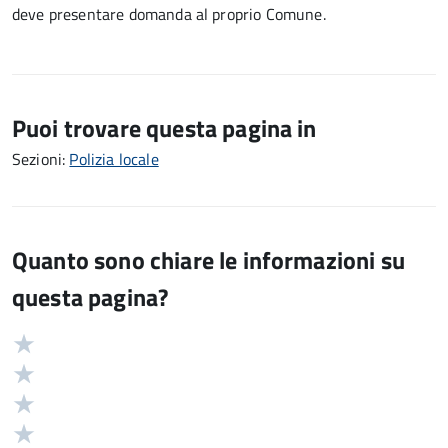
deve presentare domanda al proprio Comune.
Puoi trovare questa pagina in
Sezioni:
Polizia locale
Quanto sono chiare le informazioni su
questa pagina?
Valuta
Valutazione
5
Valuta
stelle
4
Valuta
su
stelle
3
Valuta
5
su